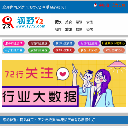
手机站
|
设为首页
欢迎你再次访问:视野72 享受贴心服务！
餐饮
美食
菜谱
食品
咖啡
旅游
摄影
婚庆
维修维护
家电
汽车
办公
机械
租赁
租房
租车
空调租赁
家政
月嫂
保姆
钟点工
育婴师
搬家
空调维修
空调移机
空调加氟
中介
房屋
留学
其它
登报
隔墙
您的位置：
网站首页
> 正文:电饭煲304无涂层与有涂层哪个好