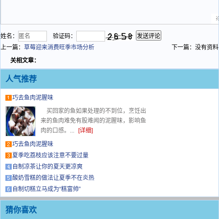
姓名：
验证码：
上一篇：
草莓迎来消费旺季市场分析
下一篇：没有资料
关相文章：
人气推荐
巧去鱼肉泥腥味
买回家的鱼如果处理的不到位，烹饪出
来的鱼肉难免有股难闻的泥腥味，影响鱼
肉的口感。...
[详细]
巧去鱼肉泥腥味
夏季吃荔枝应该注意不要过量
自制凉茶让你的夏天更凉爽
酸奶雪糕的做法让夏季不在炎热
自制切糕立马成为“糕富帅”
猜你喜欢